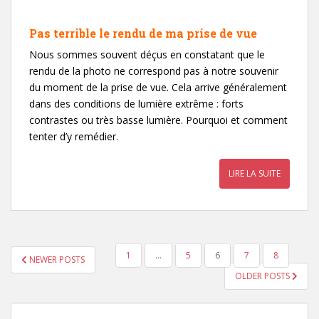
Pas terrible le rendu de ma prise de vue
Nous sommes souvent déçus en constatant que le
rendu de la photo ne correspond pas à notre souvenir
du moment de la prise de vue. Cela arrive généralement
dans des conditions de lumière extrême : forts
contrastes ou très basse lumière. Pourquoi et comment
tenter d’y remédier.
LIRE LA SUITE
PAGINATION
1
…
5
6
7
8
NEWER POSTS
DES
OLDER POSTS
PUBLICATIONS