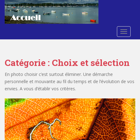
S
k
i
p
t
TOGGLE
o
m
a
Catégorie :
Choix et sélection
i
n
En photo choisir c’est surtout éliminer. Une démarche
c
personnelle et mouvante au fil du temps et de l’évolution de vos
o
envies. A vous d’établir vos critères.
n
t
e
n
t