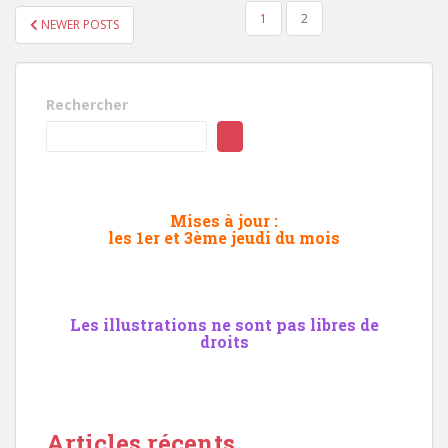
PAGINATION
1
2
NEWER POSTS
DES
PUBLICATIONS
Rechercher
Mises à jour :
les 1er et 3ème jeudi du mois
Les illustrations ne sont pas libres de
droits
Articles récents