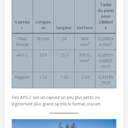
Taille
du pixel
pour
Capteu
Longue
24Mpxl
r
ur
largeur
Surface
s
Plein
36 mm
24
864
0,00003
2
2
format
mm
6 mm
APS-C
23.6
15.7
370.52
0,00001
2
mm
543833
2
mm
Rapport
1.52
1.52
2.33
2,33185
7929
Des APS-C ont un capteur un peu plus petits ou
légèrement plus grand j’ai mis le format courant