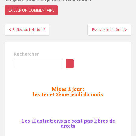
Navigation
Reflex ou hybride ?
Essayez le binôme
de
l’article
Rechercher
Mises à jour :
les 1er et 3ème jeudi du mois
Les illustrations ne sont pas libres de
droits