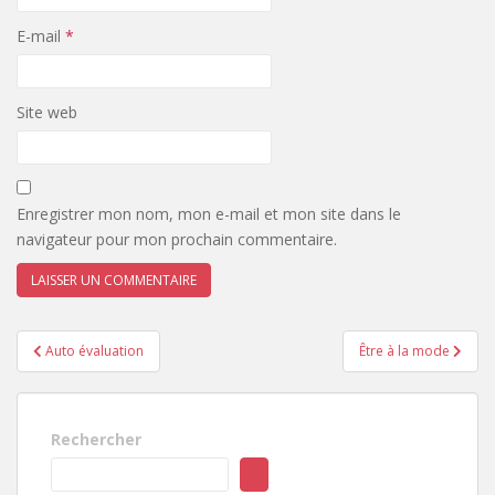
E-mail
*
Site web
Enregistrer mon nom, mon e-mail et mon site dans le
navigateur pour mon prochain commentaire.
Navigation
Auto évaluation
Être à la mode
de
l’article
Rechercher