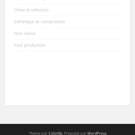
Choix et sélection
Esthétique et composition
Non classé
Post production
Thème par
Colorlib
. Propulsé par
WordPress