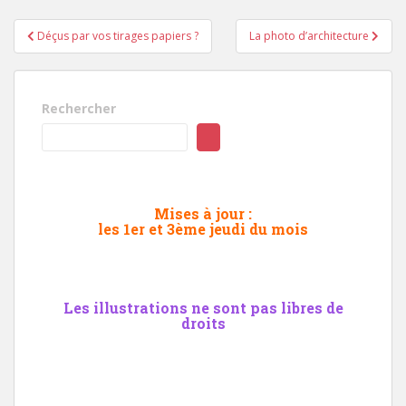
Navigation
Déçus par vos tirages papiers ?
La photo d’architecture
de
l’article
Rechercher
Mises à jour :
les 1er et 3ème jeudi du mois
Les illustrations ne sont pas libres de
droits