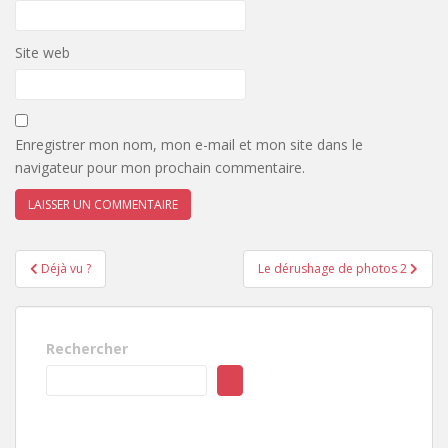
Site web
Enregistrer mon nom, mon e-mail et mon site dans le
navigateur pour mon prochain commentaire.
Navigation
Déjà vu ?
Le dérushage de photos 2
de
l’article
Rechercher