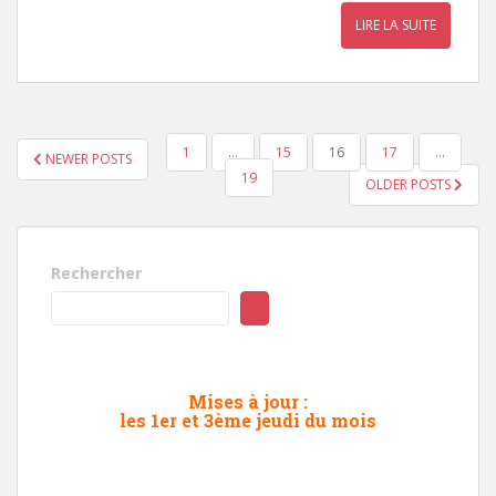
LIRE LA SUITE
PAGINATION
1
…
15
16
17
…
NEWER POSTS
DES
19
OLDER POSTS
PUBLICATIONS
Rechercher
Mises à jour :
les 1er et 3ème jeudi du mois