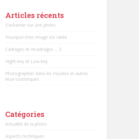
Articles récents
S’acharner sur une photo
Pourquoi mon image est ratée
Cadrages et recadrages … 2
Hight-key et Low-key
Photographier dans les musées et autres
lieux touristiques
Catégories
Actualité de la photo
Aspects techniques